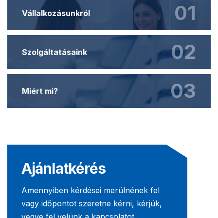
01
Vállalkozásunkról
02
Szolgáltatásaink
03
Miért mi?
Ajánlatkérés
Amennyiben kérdései merülnének fel
vagy időpontot szeretne kérni, kérjük,
vegye fel velünk a kapcsolatot