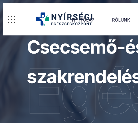
NYITÓLAP
RÓLUNK
Csecsemő-é
Egé
szakrendelé