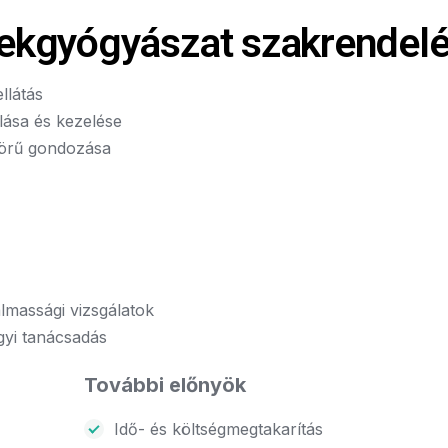
kgyógyászat szakrendel
llátás
lása és kezelése
körű gondozása
almassági vizsgálatok
gyi tanácsadás
További előnyök
Idő- és költségmegtakarítás