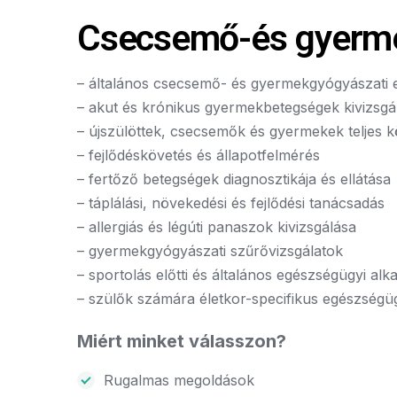
Csecsemő-és gyerme
– általános csecsemő- és gyermekgyógyászati e
– akut és krónikus gyermekbetegségek kivizsgá
– újszülöttek, csecsemők és gyermekek teljes 
– fejlődéskövetés és állapotfelmérés
– fertőző betegségek diagnosztikája és ellátása
– táplálási, növekedési és fejlődési tanácsadás
– allergiás és légúti panaszok kivizsgálása
– gyermekgyógyászati szűrővizsgálatok
– sportolás előtti és általános egészségügyi alk
– szülők számára életkor-specifikus egészségü
Miért minket válasszon?
Rugalmas megoldások