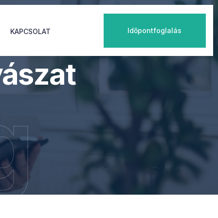
Időpontfoglalás
KAPCSOLAT
ászat
g