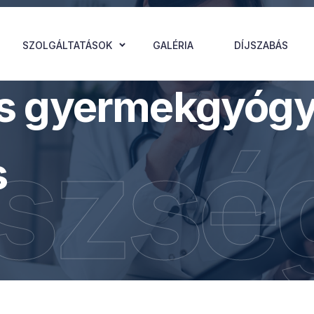
SZOLGÁLTATÁSOK
GALÉRIA
DÍJSZABÁS
s gyermekgyógy
szsé
s