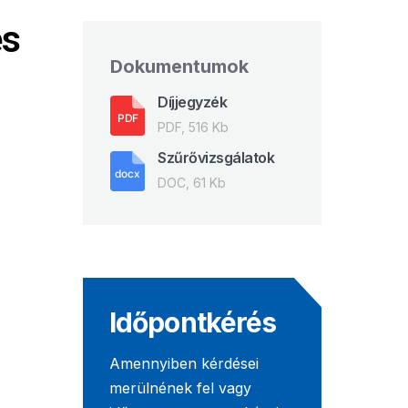
és
Dokumentumok
Díjjegyzék
PDF, 516 Kb
Szűrővizsgálatok
DOC, 61 Kb
Időpontkérés
Amennyiben kérdései
merülnének fel vagy