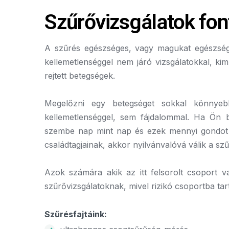
Szűrővizsgálatok fo
A szűrés egészséges, vagy magukat egészsége
kellemetlenséggel nem járó vizsgálatokkal, k
rejtett betegségek.
Megelőzni egy betegséget sokkal könnyeb
kellemetlenséggel, sem fájdalommal. Ha Ön 
szembe nap mint nap és ezek mennyi gondot 
családtagjainak, akkor nyilvánvalóvá válik a sz
Azok számára akik az itt felsorolt csoport 
szűrővizsgálatoknak, mivel rizikó csoportba ta
Szűrésfajtáink: