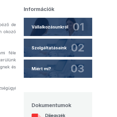
Információk
01
nböző de
Vállalkozásunkról
em okozó
02
Szolgáltatásaink
mi féle
kerülünk
03
egnek és
Miért mi?
zségügyi
Dokumentumok
Díjjegyzék