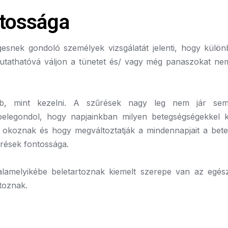
ntossága
snek gondoló személyek vizsgálatát jelenti, hogy külö
imutathatóvá váljon a tünetet és/ vagy még panaszokat n
b, mint kezelni. A szűrések nagy leg nem jár sem
belegondol, hogy napjainkban milyen betegségségekkel 
okoznak és hogy megváltoztatják a mindennapjait a bet
űrések fontossága.
valamelyikébe beletartoznak kiemelt szerepe van az egés
rtoznak.