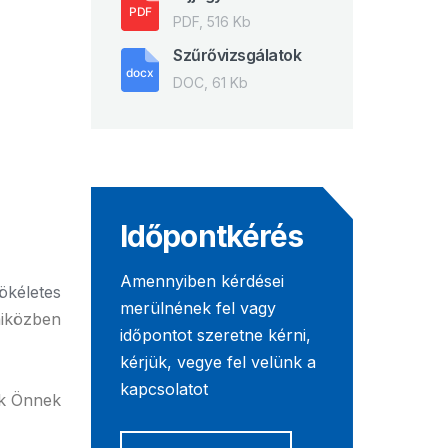
PDF, 516 Kb
Szűrővizsgálatok
DOC, 61 Kb
Időpontkérés
Amennyiben kérdései
ökéletes
merülnének fel vagy
miközben
időpontot szeretne kérni,
kérjük, vegye fel velünk a
kapcsolatot
ek Önnek