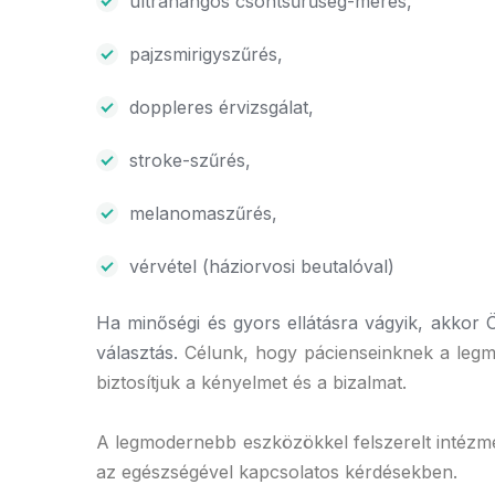
ultrahangos csontsűrűség-mérés,
pajzsmirigyszűrés,
doppleres érvizsgálat,
stroke-szűrés,
melanomaszűrés,
vérvétel (háziorvosi beutalóval)
Ha minőségi és gyors ellátásra vágyik, akkor
választás.
Célunk, hogy pácienseinknek a legm
biztosítjuk a kényelmet és a bizalmat.
A legmodernebb eszközökkel felszerelt intéz
az egészségével kapcsolatos kérdésekben.